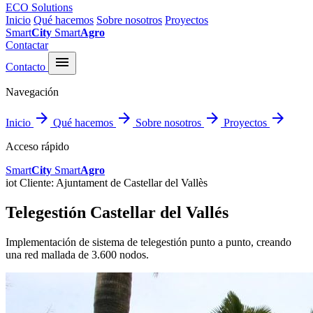
ECO Solutions
Inicio
Qué hacemos
Sobre nosotros
Proyectos
Smart
City
Smart
Agro
Contactar
menu
Contacto
Navegación
arrow_forward
arrow_forward
arrow_forward
arrow_forward
Inicio
Qué hacemos
Sobre nosotros
Proyectos
Acceso rápido
Smart
City
Smart
Agro
iot
Cliente: Ajuntament de Castellar del Vallès
Telegestión Castellar del Vallés
Implementación de sistema de telegestión punto a punto, creando
una red mallada de 3.600 nodos.