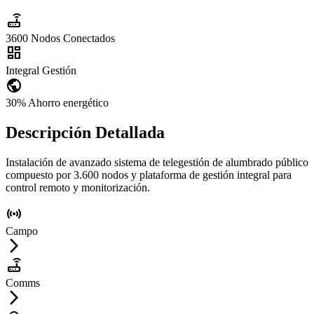
router
3600
Nodos Conectados
dashboard
Integral
Gestión
public
30%
Ahorro energético
Descripción Detallada
Instalación de avanzado sistema de telegestión de alumbrado público
compuesto por 3.600 nodos y plataforma de gestión integral para
control remoto y monitorización.
sensors
Campo
arrow_forward_ios
router
Comms
arrow_forward_ios