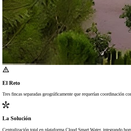
warning
El Reto
Tres fincas separadas geográficamente que requerían coordinación comp
hub
La Solución
Centralización total en plataforma Cloud Smart Water, integrando bom