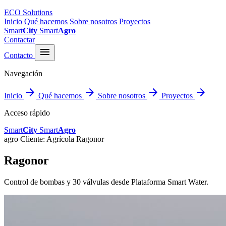
ECO Solutions
Inicio
Qué hacemos
Sobre nosotros
Proyectos
Smart
City
Smart
Agro
Contactar
menu
Contacto
Navegación
arrow_forward
arrow_forward
arrow_forward
arrow_forward
Inicio
Qué hacemos
Sobre nosotros
Proyectos
Acceso rápido
Smart
City
Smart
Agro
agro
Cliente: Agrícola Ragonor
Ragonor
Control de bombas y 30 válvulas desde Plataforma Smart Water.