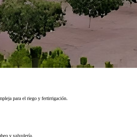
leja para el riego y fertirrigación.
beo y valvulería.