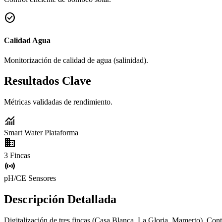
check_circle
Calidad Agua
Monitorización de calidad de agua (salinidad).
Resultados Clave
Métricas validadas de rendimiento.
monitoring
Smart Water
Plataforma
domain
3
Fincas
sensors
pH/CE
Sensores
Descripción Detallada
Digitalización de tres fincas (Casa Blanca, La Gloria, Mamerto). Con