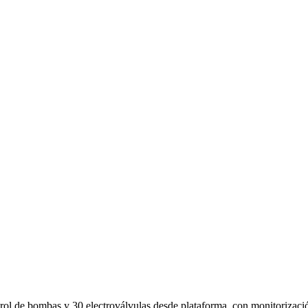
trol de bombas y 30 electroválvulas desde plataforma, con monitorizac