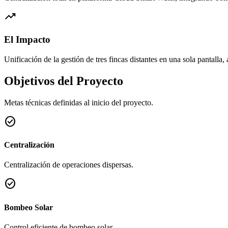
trending_up
El Impacto
Unificación de la gestión de tres fincas distantes en una sola pantall
Objetivos del Proyecto
Metas técnicas definidas al inicio del proyecto.
check_circle
Centralización
Centralización de operaciones dispersas.
check_circle
Bombeo Solar
Control eficiente de bombeo solar.